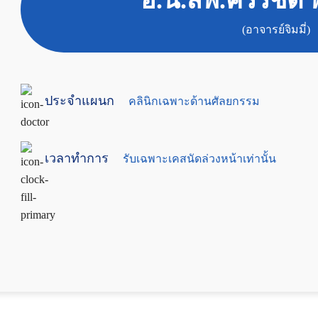
อ.น.สพ.ครรชิต 
(อาจารย์จิมมี่)
ประจำแผนก
คลินิกเฉพาะด้านศัลยกรรม
เวลาทำการ
รับเฉพาะเคสนัดล่วงหน้าเท่านั้น