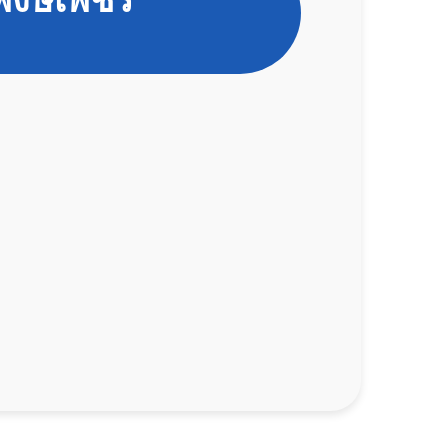
พงษ์เพชร
คลินิกโรคมะเร็ง
นัดหมาย
คลินิกโรคเบาหวาน ไทรอยด์
ศูนย์
ศูนย์โรคผิวหนัง
ศูนย์กายภาพบำบัดและแพทย์ทางเลือก
ศูนย์ผ่าตัดโรคสุนัขหน้าสั้น
ศูนย์หัวใจและไต
รับฝากดูแลสัตว์ป่วย 24 ชั่วโมง