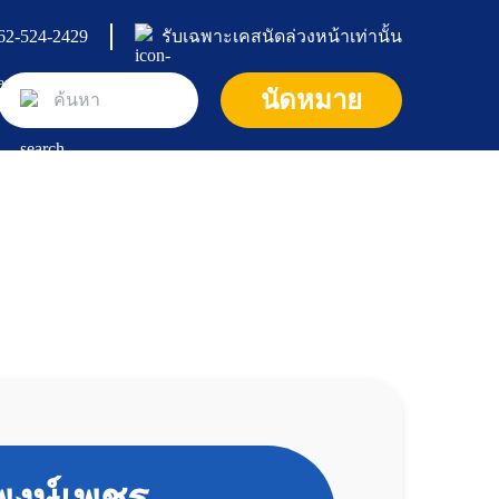
62-524-2429
รับเฉพาะเคสนัดล่วงหน้าเท่านั้น
นัดหมาย
หน้าแรก
ศูนย์และคลินิก
คลินิก
บริการและโปรโมชั่น
คลินิกแมว
บทความ
ค้นหาแพทย์
คลินิกอายุรกรรม และผ่าตัดศัลยกรรม
แพ็กเกจและโปรโมชัน
เกี่ยวกับเรา
บทความและความรู้ทั่วไป
คลินิกกระดูก
ห้องพักสัตว์เลี้ยง
สุนัข
ข้อมูลโรงพยาบาล
คลินิกระบบประสาท
บริการอาบน้ำและตัดแต่งขน (Pet Grooming Servic
แมว
ติดต่อเรา
e)
คลินิกโรคตา