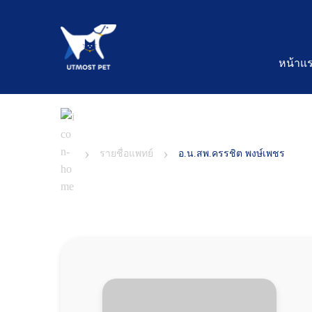
หน้าแ
›
›
รายชื่อแพทย์
อ.น.สพ.ครรชิต พงษ์เพชร