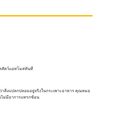
คลินิกโรคมะเร็ง
นัดหมาย
คลินิกโรคเบาหวาน ไทรอยด์
ศูนย์
ศูนย์โรคผิวหนัง
ศูนย์กายภาพบำบัดและแพทย์ทางเลือก
าลสัตว์แอทโมสทันที
ศูนย์ผ่าตัดโรคสุนัขหน้าสั้น
ศูนย์หัวใจและไต
บว่าสิ่งแปลกปลอมอยู่จริงในกระเพาะอาหาร คุณหมอ
โดยไม่มีอาการแทรกซ้อน
รับฝากดูแลสัตว์ป่วย 24 ชั่วโมง