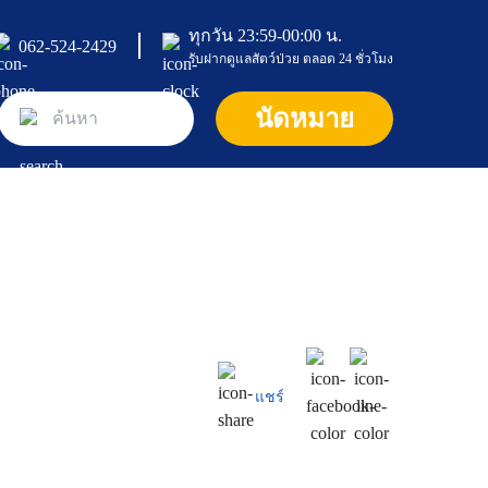
ทุกวัน 23:59-00:00 น.
062-524-2429
รับฝากดูแลสัตว์ป่วย ตลอด 24 ชั่วโมง
หน้าแรก
นัดหมาย
ศูนย์และคลินิก
คลินิก
บริการและโปรโมชั่น
คลินิกแมว
บทความ
ค้นหาแพทย์
คลินิกอายุรกรรม และผ่าตัดศัลยกรรม
แพ็กเกจและโปรโมชัน
เกี่ยวกับเรา
บทความและความรู้ทั่วไป
คลินิกกระดูก
ห้องพักสัตว์เลี้ยง
สุนัข
ข้อมูลโรงพยาบาล
แชร์
คลินิกระบบประสาท
บริการอาบน้ำและตัดแต่งขน (Pet Grooming Servic
แมว
ติดต่อเรา
e)
คลินิกโรคตา