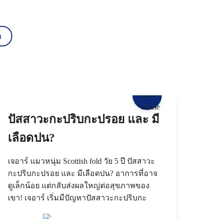
คลินิกโรคมะเร็ง
ว
นัดหมาย
คลินิกโรคเบาหวาน ไทรอยด์
ศูนย์
ศูนย์โรคผิวหนัง
ปัสสาวะกะปริบกะปรอย และ มี
ศูนย์กายภาพบำบัดและแพทย์ทางเลือก
เลือดปน?
ศูนย์ผ่าตัดโรคสุนัขหน้าสั้น
เจอาร์ แมวหนุ่ม Scottish fold วัย 5 ปี ปัสสาวะ
ศูนย์หัวใจและไต
กะปริบกะปรอย และ มีเลือดปน? อาการที่อาจ
ดูเล็กน้อย แต่กลับส่งผลใหญ่ต่อสุขภาพของ
รับฝากดูแลสัตว์ป่วย 24 ชั่วโมง
เขา! เจอาร์ เริ่มมีปัญหาปัสสาวะกะปริบกะ
ปรอยและเลือดปน เจ้าของเลยพาไปหาหมอ