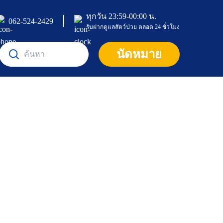
ทุกวัน 23:59-00:00 น.
062-524-2429
รับฝากดูแลสัตว์ป่วย ตลอด 24 ชั่วโมง
หน้าแรก
นัดหมาย
ศูนย์และคลินิก
คลินิก
บริการและโปรโมชั่น
คลินิกแมว
บทความ
ค้นหาแพทย์
คลินิกอายุรกรรม และผ่าตัดศัลยกรรม
แพ็กเกจและโปรโมชัน
เกี่ยวกับเรา
บทความและความรู้ทั่วไป
คลินิกกระดูก
ห้องพักสัตว์เลี้ยง
สุนัข
ข้อมูลโรงพยาบาล
คลินิกระบบประสาท
บริการอาบน้ำและตัดแต่งขน (Pet Grooming Servic
แมว
ติดต่อเรา
e)
คลินิกโรคตา