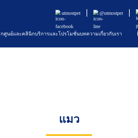
utmostpet
@utmostpet
รก
ศูนย์และคลินิก
บริการและโปรโมชั่น
บทความ
เกี่ยวกับเรา
แมว