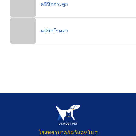
คลินิกกระดูก
คลินิกโรคตา
โรงพยาบาลสัตว์แอทโมส