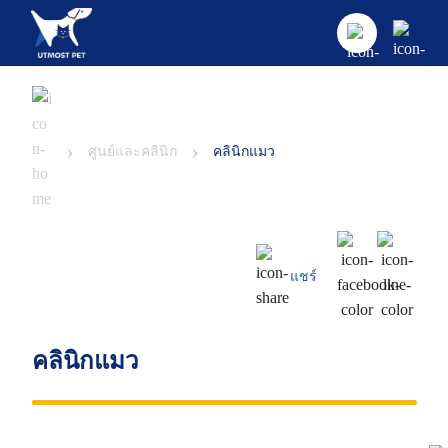
›
›
ศูนย์และคลินิก
คลินิกแมว
แชร์
คลินิกแมว