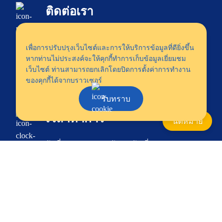
ติดต่อเรา
539/6 ซอยสังคมสงเคราะห์ 11
เพื่อการปรับปรุงเว็บไซต์และการให้บริการข้อมูลที่ดียิ่งขึ้น
เขตวังทองหลาง แขวงสะพานสอง
หากท่านไม่ประสงค์จะให้คุกกี้ทำการเก็บข้อมูลเยี่ยมชม
กรุงเทพฯ 10310
เว็บไซต์ ท่านสามารถยกเลิกโดยปิดการตั้งค่าการทำงาน
ของคุกกี้ได้จากบราวเซอร์
utmostpet@gmail.com
รับทราบ
โทร. 062-524-2429
เวลาทำการ
นัดหมาย
วันที่ออกตรวจ : ทุกวันพฤหัส ที่ 2 และ 4 ของ
เดือน เวลา 10:00 – 16:00 น.