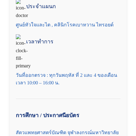
ประจำแผนก
คลินิกโรคมะเร็ง
ศูนย์หัวใจและไต , คลินิกโรคเบาหวาน ไทรอยด์
นัดหมาย
คลินิกโรคเบาหวาน ไทรอยด์
เวลาทำการ
ศูนย์
ศูนย์โรคผิวหนัง
ศูนย์กายภาพบำบัดและแพทย์ทางเลือก
วันที่ออกตรวจ : ทุกวันพฤหัส ที่ 2 และ 4 ของเดือน
เวลา 10:00 – 16:00 น.
ศูนย์ผ่าตัดโรคสุนัขหน้าสั้น
ศูนย์หัวใจและไต
การศึกษา / ประกาศนียบัตร
รับฝากดูแลสัตว์ป่วย 24 ชั่วโมง
สัตวแพทยศาสตร์บัณฑิต จุฬาลงกรณ์มหาวิทยาลัย