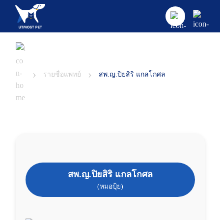
หน้าแรก
›
›
ศูนย์และคลินิก
รายชื่อแพทย์
สพ.ญ.ปิยสิริ แกลโกศล
คลินิก
บริการและโปรโมชั่น
คลินิกแมว
บทความ
ค้นหาแพทย์
คลินิกอายุรกรรม และผ่าตัดศัลยกรรม
แพ็กเกจและโปรโมชัน
เกี่ยวกับเรา
บทความและความรู้ทั่วไป
คลินิกกระดูก
สพ.ญ.ปิยสิริ แกลโกศล
ห้องพักสัตว์เลี้ยง
สุนัข
ข้อมูลโรงพยาบาล
(หมอปุ้ย)
คลินิกระบบประสาท
บริการอาบน้ำและตัดแต่งขน (Pet Grooming Servic
แมว
ติดต่อเรา
e)
คลินิกโรคตา