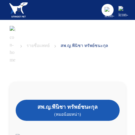
หน้าแรก
›
›
ศูนย์และคลินิก
รายชื่อแพทย์
สพ.ญ.พีนิชา ทรัพย์ชนะกุล
คลินิก
บริการและโปรโมชั่น
คลินิกแมว
บทความ
ค้นหาแพทย์
คลินิกอายุรกรรม และผ่าตัดศัลยกรรม
แพ็กเกจและโปรโมชัน
เกี่ยวกับเรา
บทความและความรู้ทั่วไป
คลินิกกระดูก
สพ.ญ.พีนิชา ทรัพย์ชนะกุล
ห้องพักสัตว์เลี้ยง
สุนัข
ข้อมูลโรงพยาบาล
(หมอน้อยหน่า)
คลินิกระบบประสาท
บริการอาบน้ำและตัดแต่งขน (Pet Grooming Servic
แมว
ติดต่อเรา
e)
คลินิกโรคตา