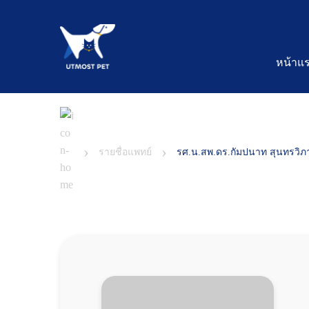
หน้าแ
›
›
รายชื่อแพทย์
รศ.น.สพ.ดร.กัมปนาท สุนทรวิภ