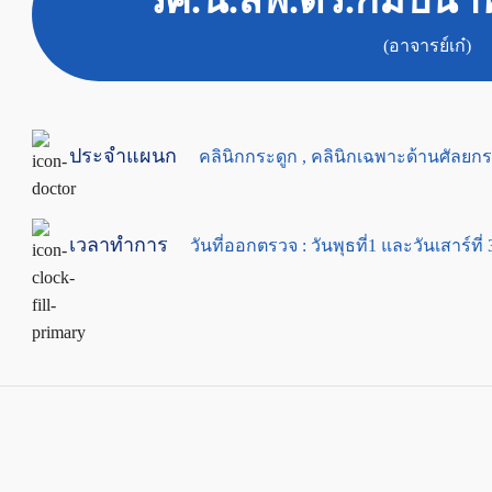
รศ.น.สพ.ดร.กัมปนา
(อาจารย์เก๋)
ประจำแผนก
คลินิกกระดูก , คลินิกเฉพาะด้านศัลยก
เวลาทำการ
วันที่ออกตรวจ : วันพุธที่1 และวันเสาร์ที่