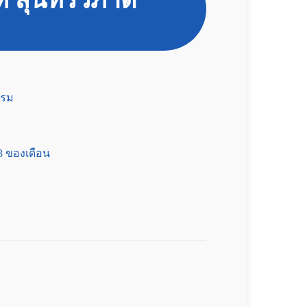
ท สุนทรวิภาต
คลินิกโรคมะเร็ง
นัดหมาย
คลินิกโรคเบาหวาน ไทรอยด์
รรม
ศูนย์
ศูนย์โรคผิวหนัง
 3 ของเดือน
ศูนย์กายภาพบำบัดและแพทย์ทางเลือก
ศูนย์ผ่าตัดโรคสุนัขหน้าสั้น
ศูนย์หัวใจและไต
รับฝากดูแลสัตว์ป่วย 24 ชั่วโมง