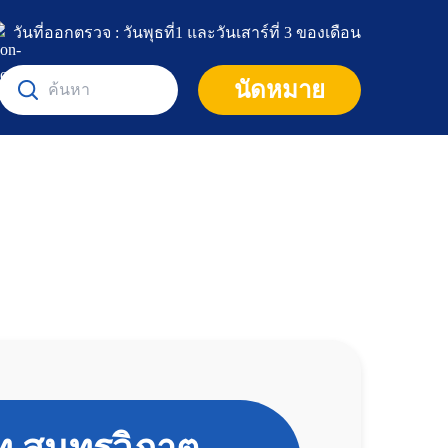
วันที่ออกตรวจ : วันพุธที่1 และวันเสาร์ที่ 3 ของเดือน
นัดหมาย
หน้าแรก
ศูนย์และคลินิก
คลินิก
บริการและโปรโมชั่น
คลินิกแมว
บทความ
ค้นหาแพทย์
คลินิกอายุรกรรม และผ่าตัดศัลยกรรม
แพ็กเกจและโปรโมชัน
เกี่ยวกับเรา
บทความและความรู้ทั่วไป
คลินิกกระดูก
ห้องพักสัตว์เลี้ยง
สุนัข
ข้อมูลโรงพยาบาล
คลินิกระบบประสาท
บริการอาบน้ำและตัดแต่งขน (Pet Grooming Servic
แมว
ติดต่อเรา
e)
คลินิกโรคตา