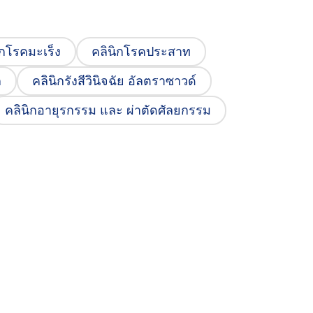
คลินิกโรคมะเร็ง
ิกโรคมะเร็ง
คลินิกโรคประสาท
นัดหมาย
คลินิกโรคเบาหวาน ไทรอยด์
ก
คลินิกรังสีวินิจฉัย อัลตราซาวด์
ศูนย์
คลินิกอายุรกรรม และ ผ่าตัดศัลยกรรม
ศูนย์โรคผิวหนัง
ศูนย์กายภาพบำบัดและแพทย์ทางเลือก
ศูนย์ผ่าตัดโรคสุนัขหน้าสั้น
ศูนย์หัวใจและไต
รับฝากดูแลสัตว์ป่วย 24 ชั่วโมง