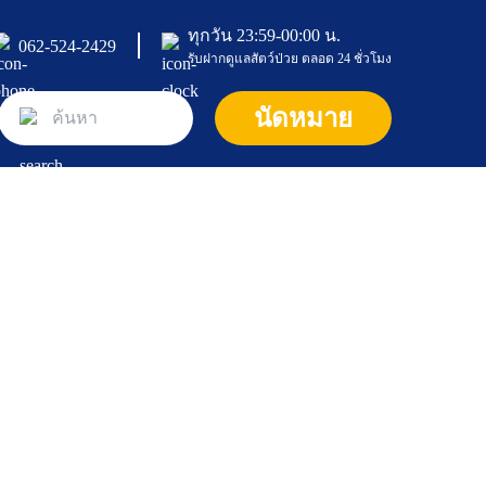
ทุกวัน 23:59-00:00 น.
062-524-2429
รับฝากดูแลสัตว์ป่วย ตลอด 24 ชั่วโมง
หน้าแรก
นัดหมาย
ศูนย์และคลินิก
คลินิก
บริการและโปรโมชั่น
คลินิกแมว
บทความ
ค้นหาแพทย์
คลินิกอายุรกรรม และผ่าตัดศัลยกรรม
แพ็กเกจและโปรโมชัน
เกี่ยวกับเรา
บทความและความรู้ทั่วไป
คลินิกกระดูก
ห้องพักสัตว์เลี้ยง
สุนัข
ข้อมูลโรงพยาบาล
คลินิกระบบประสาท
บริการอาบน้ำและตัดแต่งขน (Pet Grooming Servic
แมว
ติดต่อเรา
e)
คลินิกโรคตา