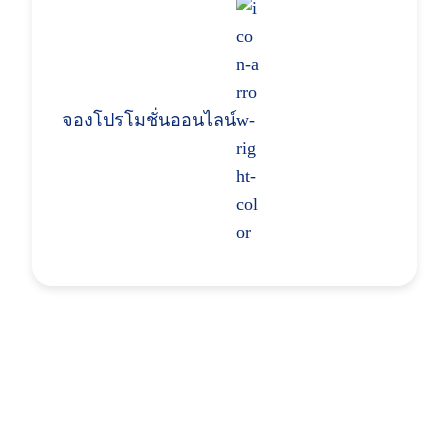
จองโปรโมชั่นออนไลน์