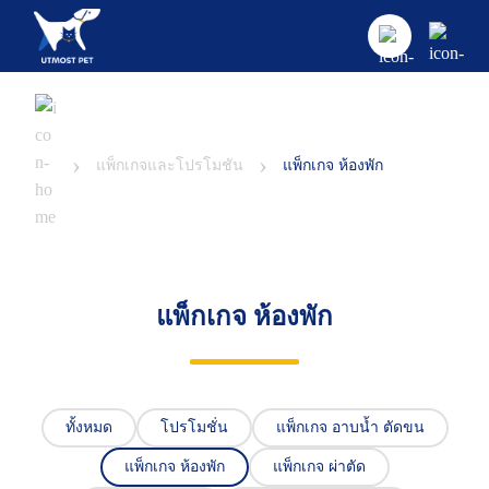
หน้าแรก
›
›
ศูนย์และคลินิก
แพ็กเกจและโปรโมชัน
แพ็กเกจ ห้องพัก
คลินิก
บริการและโปรโมชั่น
คลินิกแมว
บทความ
ค้นหาแพทย์
แพ็กเกจ ห้องพัก
คลินิกอายุรกรรม และผ่าตัดศัลยกรรม
แพ็กเกจและโปรโมชัน
เกี่ยวกับเรา
บทความและความรู้ทั่วไป
คลินิกกระดูก
ห้องพักสัตว์เลี้ยง
สุนัข
ข้อมูลโรงพยาบาล
ทั้งหมด
โปรโมชั่น
แพ็กเกจ อาบน้ำ ตัดขน
คลินิกระบบประสาท
บริการอาบน้ำและตัดแต่งขน (Pet Grooming Servic
แมว
ติดต่อเรา
แพ็กเกจ ห้องพัก
แพ็กเกจ ผ่าตัด
e)
คลินิกโรคตา