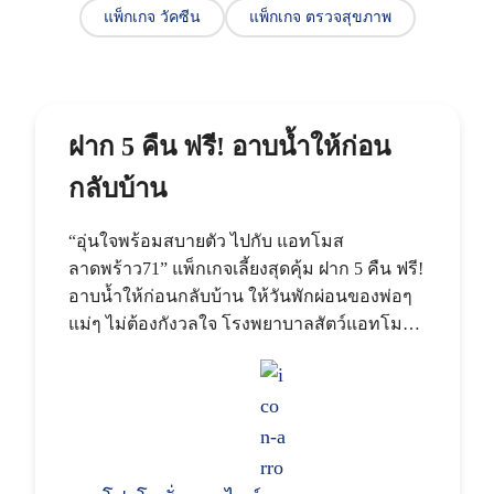
แพ็กเกจ วัคซีน
แพ็กเกจ ตรวจสุขภาพ
คลินิกโรคมะเร็ง
นัดหมาย
คลินิกโรคเบาหวาน ไทรอยด์
ฝาก 5 คืน ฟรี! อาบน้ำให้ก่อน
ศูนย์
กลับบ้าน
ศูนย์โรคผิวหนัง
“อุ่นใจพร้อมสบายตัว ไปกับ แอทโมส
ลาดพร้าว71” แพ็กเกจเลี้ยงสุดคุ้ม ฝาก 5 คืน ฟรี!
ศูนย์กายภาพบำบัดและแพทย์ทางเลือก
อาบน้ำให้ก่อนกลับบ้าน ให้วันพักผ่อนของพ่อๆ
แม่ๆ ไม่ต้องกังวลใจ โรงพยาบาลสัตว์แอทโมส
ศูนย์ผ่าตัดโรคสุนัขหน้าสั้น
ลาดพร้าว71 พร้อมบริการดู
ศูนย์หัวใจและไต
รับฝากดูแลสัตว์ป่วย 24 ชั่วโมง